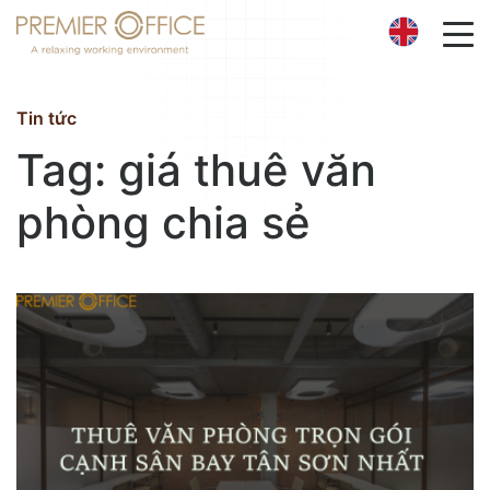
Trang chủ
Tin tức
Giới thiệu
Tag: giá thuê văn
phòng chia sẻ
Dịch vụ
Địa điểm
Tin tức
Liên hệ