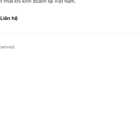
t nhất khi kinh doanh tại Việt Nam.
c
Liên hệ
eserved.